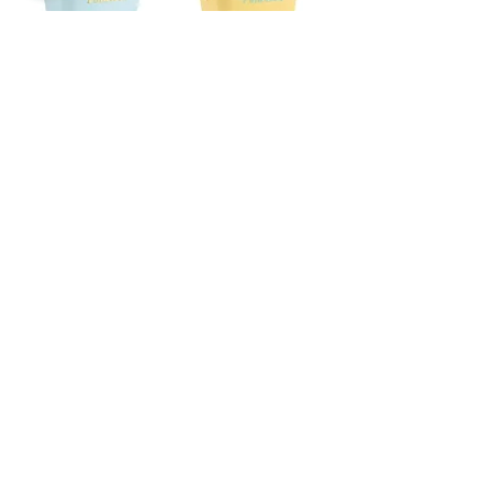
צידנית קשיחה Polarbox רצועת כתף
עור נפח 12 ליטר
מחיר
1
/
1
ניווט באתר
בית
תינוקות וילדים
נוער
נשים
גברים