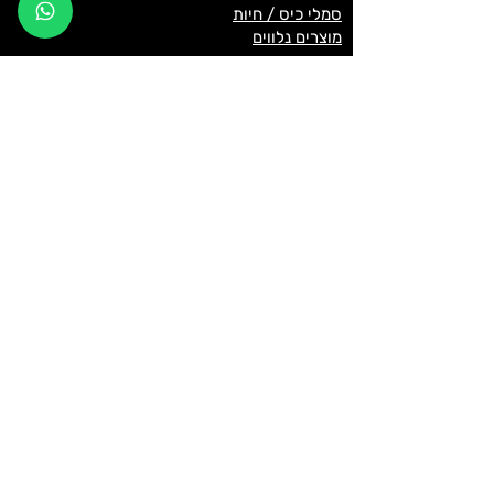
סמלי כיס / חיות
מוצרים נלווים
זמינים לשאלות שלכם
052-8800080
09:00-18:00
כדאי לדעת
תשלום מאובטח באשראי באתר
משלוחים לכל הארץ
שירות מהיר ב-WhatsApp
תנאי שימוש / תקנון
עקבו אחרינו