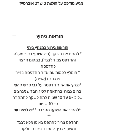
מגיע מודפס על חולצת טישרט אוברסייז
הוראות גיהוץ
הוראות גיהוץ במגהץ ביתי
* להניח את השקף (כשהשקף כלפי מעלה
וההדפס צמוד לבגד), במקום הרצוי
להדפסה.
* מומלץ לכסות את אזור ההדפסה בנייר
פרגמנט (אפיה)
*לגהץ את אזור הדפסה על גבי קרש גיהוץ
בחום גבוה ובהתאמה לסוג הבד שמגהצים
של כ -5 עד 10 שניות לתת לשקף להתקרר
כ- 10 שניות
*להסיר את השקף מהבגד **יש לשים ❤️
**
ההדפס צריך להתפס באופן מלא לבגד
והשקף צריך להפרד בצורה חלקה