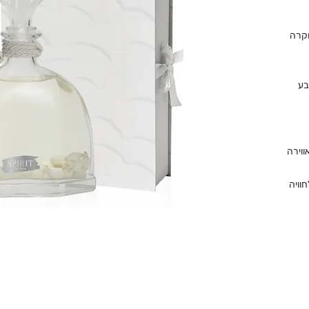
וקרה
בע
וירה
וויה