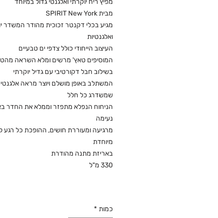
מפיץ ריח יוקרתי ואלגנטי גדול במיוחד
מבית SPIRIT New York
מגיע בכלי דקנטר זכוכית מהודר המשדר י
ואלגנטיות
העיצוב הייחודי כולל צדפי ים טבעיים
המוסיפים טאץ' מרשים ומלא השראה מהט
בשילוב חבל דקורטיבי עם גדיל יוקרתי
המשתלב באופן מושלם ויוצר מראה אלגנטי
שמשדרג כל חלל
הניחוח הנפלא מתפזר וממלא את החדר באו
נעימה
מרגיעה ומעוררת חושים, ההופכת כל רגע לח
מיוחדת
באריזת מתנה מהודרת
330 מ"ל
כמות
*