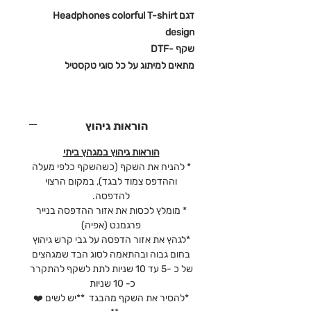
דגם Headphones colorful T-shirt
design
שקף -DTF
מתאים למיתוג על כל סוגי טקסטיל
הוראות גיהוץ
הוראות גיהוץ במגהץ ביתי
* להניח את השקף (כשהשקף כלפי מעלה
וההדפס צמוד לבגד), במקום הרצוי
להדפסה.
* מומלץ לכסות את אזור ההדפסה בנייר
פרגמנט (אפיה)
*לגהץ את אזור הדפסה על גבי קרש גיהוץ
בחום גבוה ובהתאמה לסוג הבד שמגהצים
של כ -5 עד 10 שניות לתת לשקף להתקרר
כ- 10 שניות
*להסיר את השקף מהבגד **יש לשים ❤️