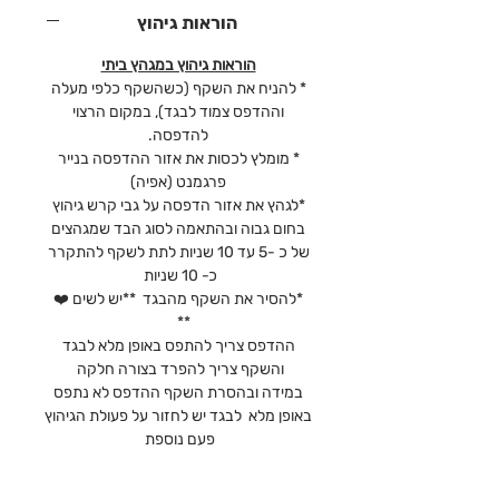
הוראות גיהוץ
הוראות גיהוץ במגהץ ביתי
* להניח את השקף (כשהשקף כלפי מעלה
וההדפס צמוד לבגד), במקום הרצוי
להדפסה.
* מומלץ לכסות את אזור ההדפסה בנייר
פרגמנט (אפיה)
*לגהץ את אזור הדפסה על גבי קרש גיהוץ
בחום גבוה ובהתאמה לסוג הבד שמגהצים
של כ -5 עד 10 שניות לתת לשקף להתקרר
כ- 10 שניות
*להסיר את השקף מהבגד **יש לשים ❤️
**
ההדפס צריך להתפס באופן מלא לבגד
והשקף צריך להפרד בצורה חלקה
במידה ובהסרת השקף ההדפס לא נתפס
באופן מלא לבגד יש לחזור על פעולת הגיהוץ
פעם נוספת