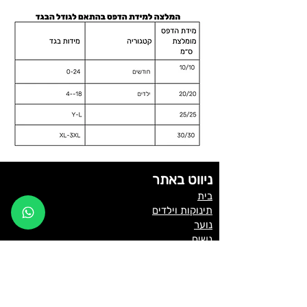
ניווט באתר
בית
תינוקות וילדים
נוער
נשים
גברים
רטרו / Coffee Time
הדפסות גדולות / Love
סמלי כיס / חיות