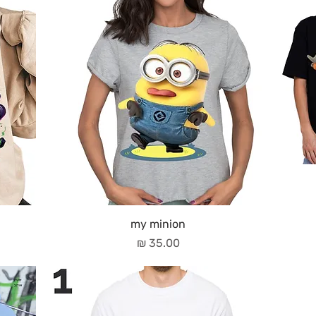
my minion
מחיר