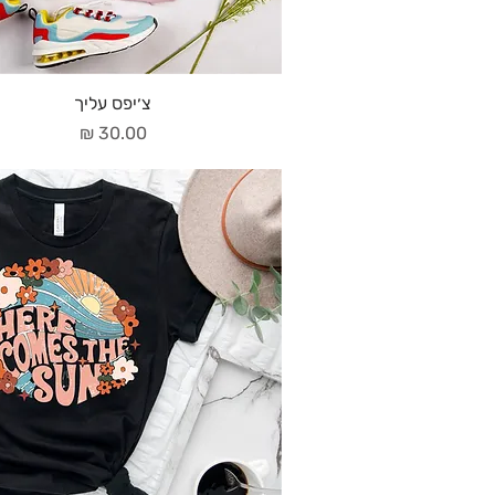
צ׳יפס עליך
מחיר