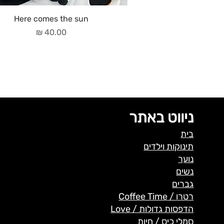
Here comes the sun
מחיר
ניווט באתר
בית
תינוקות וילדים
נוער
נשים
גברים
רטרו / Coffee Time
הדפסות גדולות / Love
סמלי כיס / חיות