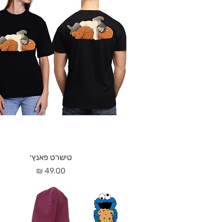
טישרט פאנץ׳
מחיר